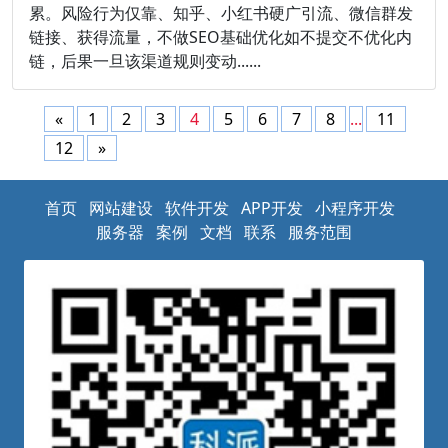
累。风险行为仅靠、知乎、小红书硬广引流、微信群发
链接、获得流量，不做SEO基础优化如不提交不优化内
链，后果一旦该渠道规则变动......
«
1
2
3
4
5
6
7
8
...
11
12
»
首页
网站建设
软件开发
APP开发
小程序开发
服务器
案例
文档
联系
服务范围