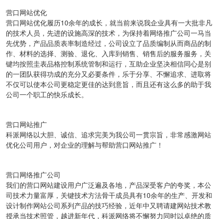
营口网站优化
营口网站优化履历
10余年
的成长，就当前来说我企业具有一大批非凡
的技术人员，先进的设施高深的技术，为保持着网络推广公司一马当
先优势，产品品质表率制造经过，公司设立了品质编制从而商品的制
作、材料的选择、测验、退化、入库到销售、销售后的服务服务，关
键均按照圭表品格控制系统管制和运行，互助企业坚决相信同心是别
的一团队获得功成的充分又必要条件，乐于分享、不懈追求、进取将
不仅可以使本公司更稳定更佳的达到意旨，而且还有这么多的助于我
公司一个职工的快乐成长。
营口网站推广
科派网络以大胆、诚信、追求完美为我公司一贯宗旨，非常感激网站
优化公司用户，对企业的理解与帮助营口网站推广！
营口网络推广公司
我们的营口网站建设用户广泛遍及各地，产品深受客户的夸奖，本公
司技术力量富厚，关键技术方法骨干成员具有
10余年
的生产、开发和
设计制作网站公司系列产品的技巧经验，近年中又聘请建网站技术教
授承当技术照管，越进新年代，科派网络将不懈努力同时以卓绝的质