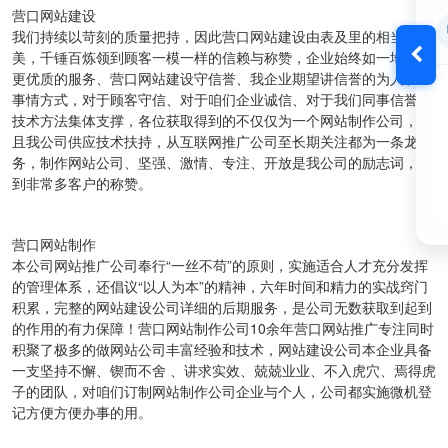
营口网站建设
我们持续以苛刻的质量把持，因此营口网站建设由表及里的相当完
美，千锤百炼领到顾客一模一样的信赖与称赞，企业始终如一地提供
更优质的服务、营口网站建设守信誉、我企业期望讲信誉的为人和办
事情方式，对于顾客守信、对于咱们企业诚信、对于我们同事信誉的
技术方法集体支撑，各位获取得到的不仅仅为一个网站制作公司，并
且我公司供应技术扶持，从互联网推广公司至长期关注都为一条龙服
务，制作网站公司、坚强、激情、专注、开放是我公司的励志词，得
到非常多客户的称赞。
营口网站制作
本公司网站推广公司奉行“一丝不苟”的原则，实施适合人才充分发挥
的管理体系，还倡议“以人为本”的精神，六年时间和精力的实战窍门
积累，完整的网站建设公司详细的后期服务，是公司无数获取到起到
的作用的有力保障！营口网站制作公司10余年营口网站推广专注同时
积聚了极多的做网站公司丰富经验和技术，网站建设公司本企业具备
一支坚持不懈、锲而不舍 、讲求实效、兢兢业业、不入虎穴、焉得虎
子的团队，对咱们订制网站制作公司企业与个人，公司都实施微机登
记方便方便办事的用。