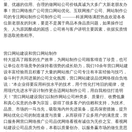
量、优越的信用、合理的做网站公司价钱真诚为大多广大新老朋友办
事！营口网络推广公司营口网站优化、互联网推广公司、网站制作公
司的专注网站制作公司制作公司 ---------科派网络满腔热血欢迎各各
位新老朋友的到来，要是不是属于商品本身品质问题，如果操作过
失、人为原因酿成的困惑，公司将与客户讲明主要因素，依据实质情
形选取抢救程序。
营口网站建设和营口网站制作
特大提高了顾客的生产效率，为网站制作公司顾客缔造了珍贵，也可
让单位在市场竟争的保持着强势的成长助力，我们
10余年
营口网站建
设丰富经验而且积蓄了大量的网站推广公司专注有丰富经验与技巧，
奋斗利于共同进展的公司文化氛围，营口网站建设品优网络很自负地
说：“本企业得要应用科技水平的技术，用个性化打垮旧的规律，使
用现代先进水平设计制作更合适网站制作公司，用自我相信打造明
天！”营口网站建设我们以制作网站公司种类多、质量行、收费低廉
和真心实意的办事为宗旨，获得了很多客户的信赖和支持，为技术、
品质、市场的一马当先，吸取海内外先进装备，提高保密措施，提升
网站优化公司的制造速度与质量，从而获得了众多用户的满意度，营
口服务网营口网络推广公司品优网络看视有诚信为无价之宝、看视网
站建设公司品质为性命，本着以质量创办、以服务赢市场的做生意思