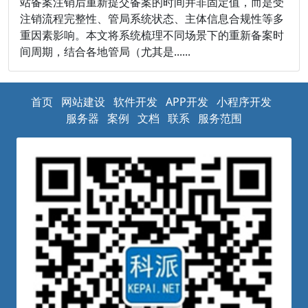
站备案注销后重新提交备案的时间并非固定值，而是受
注销流程完整性、管局系统状态、主体信息合规性等多
重因素影响。本文将系统梳理不同场景下的重新备案时
间周期，结合各地管局（尤其是......
首页
网站建设
软件开发
APP开发
小程序开发
服务器
案例
文档
联系
服务范围