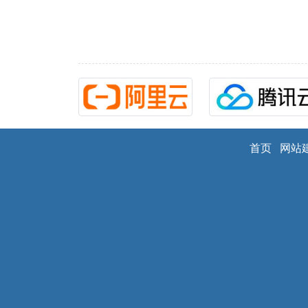
首页
网站