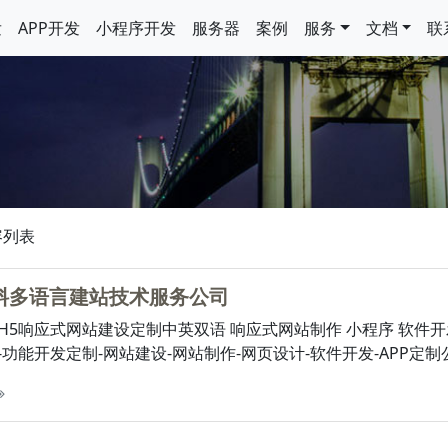
发
APP开发
小程序开发
服务器
案例
服务
文档
联
容列表
料多语言建站技术服务公司
5响应式网站建设定制中英双语 响应式网站制作 小程序 软件开
功能开发定制-网站建设-网站制作-网页设计-软件开发-APP定制公司