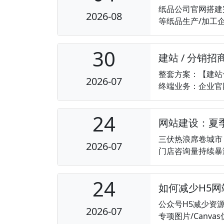
纸品公司官网搭建
2026-08
等纸品生产/加工企
30
建站 / 分销招
整套方案：【建站
2026-07
终端业务：企业官网
24
网站建设：夏
三伏热浪席卷城市
2026-07
门店咨询量持续暴
24
如何减少H5
公众号H5减少资
2026-07
专项图片/Can