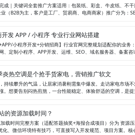
完成｜关键词全套推广方案适用：包装纸、彩盒、牛皮纸、不干
业（B2B为主，客户是工厂、贸易商、电商商家）推广分为：SEO官
商开发 APP / 小程序 专业行业网站搭建
+APP/小程序开发+分销招商】行业官网完整规划适配你的业务
、定制小程序、APP开发、运维、SEO、域名服务器、备案咨询（面
季炎热空调是个抢手货家电，营销推广软文
，持续攀升的气温，让居家消暑刚需集中爆发。走访家电市场不
涨。想要告别闷热煎熬，一台性能稳定、体验舒适的空调，是提升居家
网站的资源加载时间？
源加载时间完整方案（适配答题抽奖+海报合成项目）分为 资源
vas优化、微信环境特有技巧，可直接写入开发规范、项目方案。